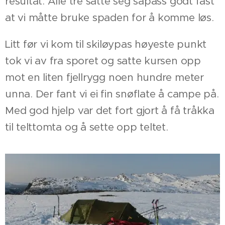
resultat. Alle tre satte seg såpass godt fast
at vi måtte bruke spaden for å komme løs.
Litt før vi kom til skiløypas høyeste punkt
tok vi av fra sporet og satte kursen opp
mot en liten fjellrygg noen hundre meter
unna. Der fant vi ei fin snøflate å campe på.
Med god hjelp var det fort gjort å få tråkka
til telttomta og å sette opp teltet.