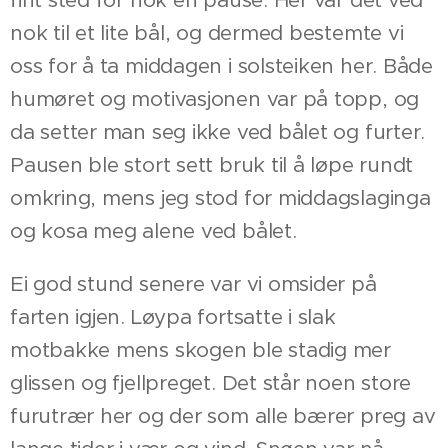
fint sted for nok en pause. Her var det ved
nok til et lite bål, og dermed bestemte vi
oss for å ta middagen i solsteiken her. Både
humøret og motivasjonen var på topp, og
da setter man seg ikke ved bålet og furter.
Pausen ble stort sett bruk til å løpe rundt
omkring, mens jeg stod for middagslaginga
og kosa meg alene ved bålet.
Ei god stund senere var vi omsider på
farten igjen. Løypa fortsatte i slak
motbakke mens skogen ble stadig mer
glissen og fjellpreget. Det står noen store
furutrær her og der som alle bærer preg av