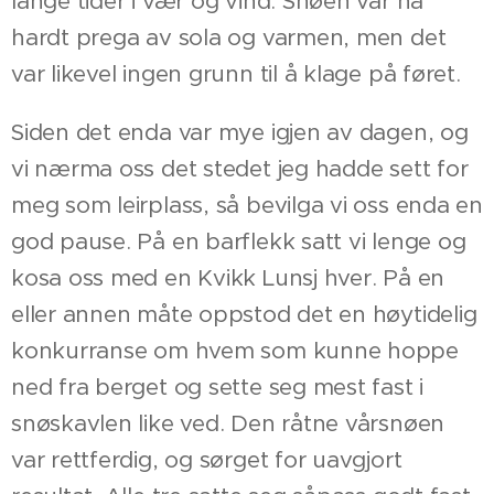
lange tider i vær og vind. Snøen var nå
hardt prega av sola og varmen, men det
var likevel ingen grunn til å klage på føret.
Siden det enda var mye igjen av dagen, og
vi nærma oss det stedet jeg hadde sett for
meg som leirplass, så bevilga vi oss enda en
god pause. På en barflekk satt vi lenge og
kosa oss med en Kvikk Lunsj hver. På en
eller annen måte oppstod det en høytidelig
konkurranse om hvem som kunne hoppe
ned fra berget og sette seg mest fast i
snøskavlen like ved. Den råtne vårsnøen
var rettferdig, og sørget for uavgjort