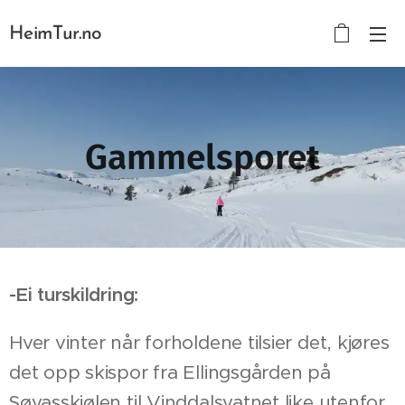
HeimTur.no
Gammelsporet
-Ei turskildring:
Hver vinter når forholdene tilsier det, kjøres
det opp skispor fra Ellingsgården på
Søvasskjølen til Vinddalsvatnet like utenfor