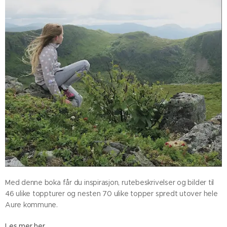
Med denne boka får du inspirasjon, rutebeskrivelser og bilder til
46 ulike toppturer og nesten 70 ulike topper spredt utover hele
Aure kommune.
Les mer her.