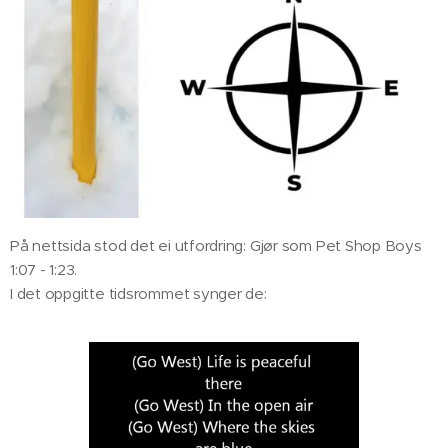
På nettsida stod det ei utfordring: Gjør som Pet Shop Boys
1:07 - 1:23.
I det oppgitte tidsrommet synger de: