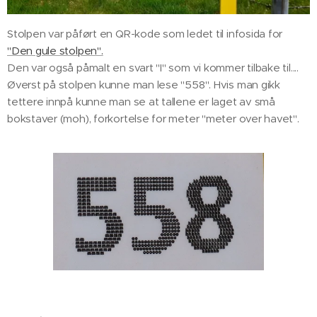
Stolpen var påført en QR-kode som ledet til infosida for
"Den gule stolpen".
Den var også påmalt en svart "I" som vi kommer tilbake til....
Øverst på stolpen kunne man lese "558". Hvis man gikk
tettere innpå kunne man se at tallene er laget av små
bokstaver (moh), forkortelse for meter "meter over havet".