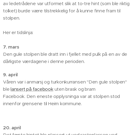
av ledetrådene var utformet slik at to-tre hint (som ble riktig
tolket) burde være tilstrekkelig for å kunne finne fram til
stolpen.
Her er tidslinja:
7. mars
Den gule stolpen ble dratt inn i fjellet med pulk på en av de
dårligste værdagene i denne perioden.
9. april
Våren var i anmarsj og turkonkurransen "Den gule stolpen"
ble
lansert på facebook
uten brask og bram
Facebook. Den eneste opplysninga var at stolpen stod
innenfor grensene til Heim kommune.
20. april
Det første hintet ble plassert ut ved rasteplassen ved