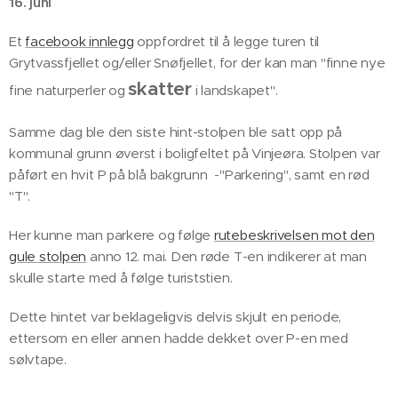
16. juni
Et
facebook innlegg
oppfordret til å legge turen til
Grytvassfjellet og/eller Snøfjellet, for der kan man "finne nye
skatter
fine naturperler og
i landskapet".
Samme dag ble den siste hint-stolpen ble satt opp på
kommunal grunn øverst i boligfeltet på Vinjeøra. Stolpen var
påført en hvit P på blå bakgrunn -"Parkering", samt en rød
"T".
Her kunne man parkere og følge
rutebeskrivelsen mot den
gule stolpen
anno 12. mai. Den røde T-en indikerer at man
skulle starte med å følge turiststien.
Dette hintet var beklageligvis delvis skjult en periode,
ettersom en eller annen hadde dekket over P-en med
sølvtape.