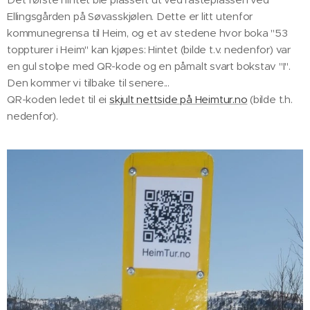
Ellingsgården på Søvasskjølen. Dette er litt utenfor
kommunegrensa til Heim, og et av stedene hvor boka "53
toppturer i Heim" kan kjøpes: Hintet (bilde t.v. nedenfor) var
en gul stolpe med QR-kode og en påmalt svart bokstav "I".
Den kommer vi tilbake til senere...
QR-koden ledet til ei
skjult nettside på Heimtur.no
(bilde t.h.
nedenfor).