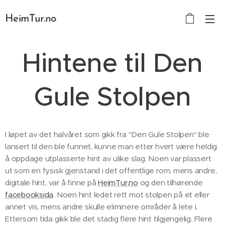
HeimTur.no
Hintene til Den
Gule Stolpen
I løpet av det halvåret som gikk fra "Den Gule Stolpen" ble
lansert til den ble funnet, kunne man etter hvert være heldig
å oppdage utplasserte hint av ulike slag. Noen var plassert
ut som en fysisk gjenstand i det offentlige rom, mens andre,
digitale hint, var å finne på
HeimTur.no
og den tilhørende
facebooksida
. Noen hint ledet rett mot stolpen på et eller
annet vis, mens andre skulle eliminere områder å lete i.
Ettersom tida gikk ble det stadig flere hint tilgjengelig. Flere