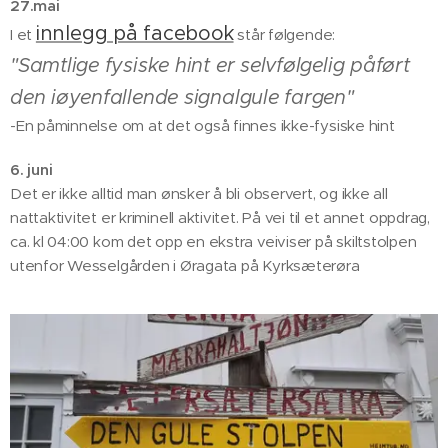
27.mai
innlegg på facebook
I et
står følgende:
"Samtlige fysiske hint er selvfølgelig påført
den iøyenfallende signalgule fargen"
-En påminnelse om at det også finnes ikke-fysiske hint
6. juni
Det er ikke alltid man ønsker å bli observert, og ikke all
nattaktivitet er kriminell aktivitet. På vei til et annet oppdrag,
ca. kl 04:00 kom det opp en ekstra veiviser på skiltstolpen
utenfor Wesselgården i Øragata på Kyrksæterøra